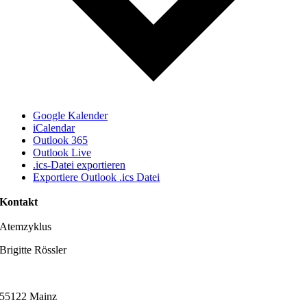
Google Kalender
iCalendar
Outlook 365
Outlook Live
.ics-Datei exportieren
Exportiere Outlook .ics Datei
Kontakt
Atemzyklus
Brigitte Rössler
Am Judensand 57d
55122 Mainz